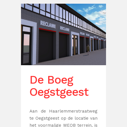
n
De Boeg
Tr
Oegstgeest
D
n in
jk is
Aan de Haarlemmerstraatweg
Naast
ect de
te Oegstgeest op de locatie van
bedri
het voormalige MEOB terrein, is
nieuw