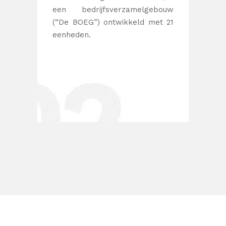
een bedrijfsverzamelgebouw
De
(“De BOEG”) ontwikkeld met 21
bedri
eenheden.
units